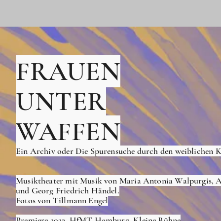
FRAUEN
UNTER
WAFFEN
Ein Archiv oder Die Spurensuche durch den weiblichen 
Musiktheater mit Musik von Maria Antonia Walpurgis,
und Georg Friedrich Händel.
Fotos von Tillmann Engel
Premiere 2022, HfMT Hamburg, Kleine Bühne