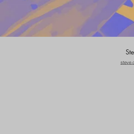
St
steve