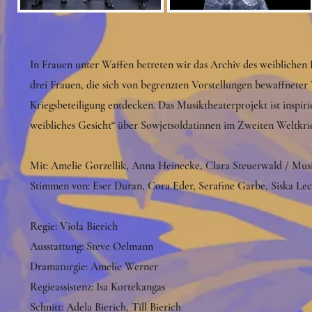
In Frauen unter Waffen betreten wir das Archiv des weibliche
drei Frauen, die sich von begrenzten Vorstellungen bewaffneter
Kriegsbeteiligung entdecken. Das Musiktheaterprojekt ist inspi
weibliches Gesicht“ über Sowjetsoldatinnen im Zweiten Weltkri
Mit: Amelie Gorzellik, Anna Heinecke, Clara Steuerwald / Musik
Stimmen von: Eser Duran, Cora Eder, Serafine Garbe, Siska Lec
Regie: Viola Bierich
Ausstattung: Steve Oelmann
Dramaturgie: Amelie Werner
Regieassistenz: Isa Kortekangas
Schnitt: Adela Bierich, Till Bierich